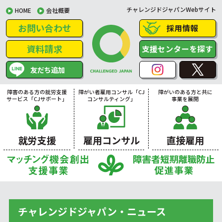
チャレンジドジャパンWebサイト
HOME
会社概要
お問い合わせ
採用情報
資料請求
支援センターを探す
友だち追加
障害のある方の就労支援
障がい者雇用コンサル「CJ
障がいのある方と共に
サービス「CJサポート」
コンサルティング」
事業を展開
就労支援
雇用コンサル
直接雇用
チャレンジドジャパン・ニュース