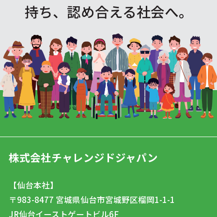
持ち、認め合える社会へ。
株式会社チャレンジドジャパン
【仙台本社】
〒983-8477
宮城県仙台市宮城野区榴岡1-1-1
JR仙台イーストゲートビル6F