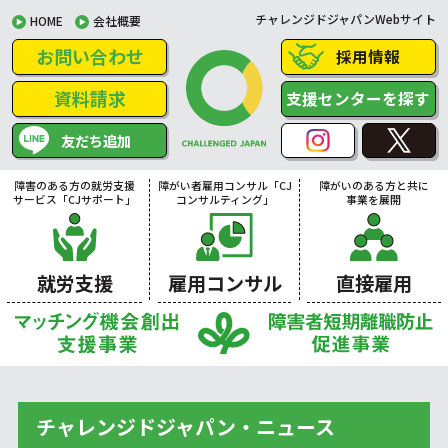
チャレンジドジャパンWebサイト
HOME
会社概要
お問い合わせ
採用情報
資料請求
支援センターを探す
友だち追加
障害のある方の就労支援
障がい者雇用コンサル「CJ
障がいのある方と共に
サービス「CJサポート」
コンサルティング」
事業を展開
就労支援
雇用コンサル
直接雇用
チャレンジドジャパン・ニュース