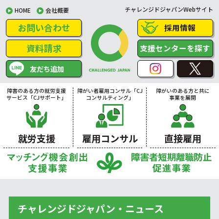
チャレンジドジャパンWebサイト
HOME
会社概要
お問い合わせ
採用情報
資料請求
支援センターを探す
友だち追加
障害のある方の就労支援
障がい者雇用コンサル「CJ
障がいのある方と共に
サービス「CJサポート」
コンサルティング」
事業を展開
就労支援
雇用コンサル
直接雇用
チャレンジドジャパン・ニュース