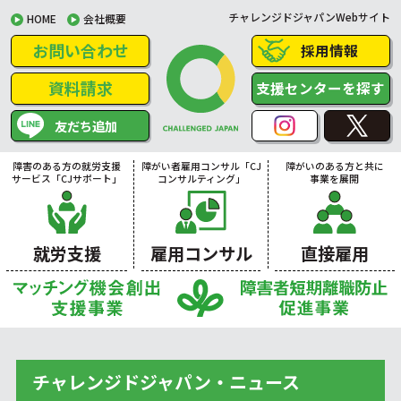
チャレンジドジャパンWebサイト
HOME
会社概要
お問い合わせ
採用情報
資料請求
支援センターを探す
友だち追加
障害のある方の就労支援
障がい者雇用コンサル「CJ
障がいのある方と共に
サービス「CJサポート」
コンサルティング」
事業を展開
就労支援
雇用コンサル
直接雇用
チャレンジドジャパン・ニュース