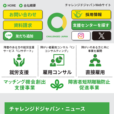
チャレンジドジャパンWebサイト
HOME
会社概要
お問い合わせ
採用情報
資料請求
支援センターを探す
友だち追加
障害のある方の就労支援
障がい者雇用コンサル「CJ
障がいのある方と共に
サービス「CJサポート」
コンサルティング」
事業を展開
就労支援
雇用コンサル
直接雇用
チャレンジドジャパン・ニュース