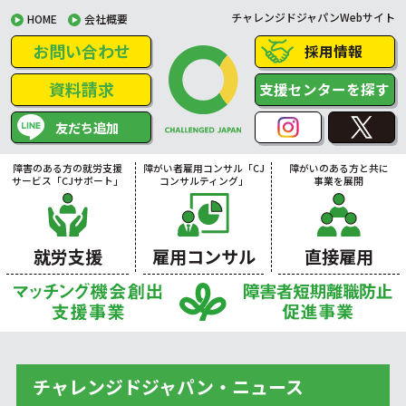
チャレンジドジャパンWebサイト
HOME
会社概要
お問い合わせ
採用情報
資料請求
支援センターを探す
友だち追加
障害のある方の就労支援
障がい者雇用コンサル「CJ
障がいのある方と共に
サービス「CJサポート」
コンサルティング」
事業を展開
就労支援
雇用コンサル
直接雇用
チャレンジドジャパン・ニュース