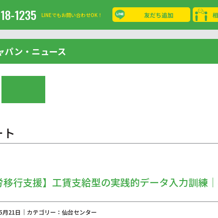
-18-1235
友だち追加
LINEでもお問い合わせOK！
ャパン・ニュース
ート
労移行支援】工賃支給型の実践的データ入力訓練｜
年05月21日｜カテゴリー：仙台センター