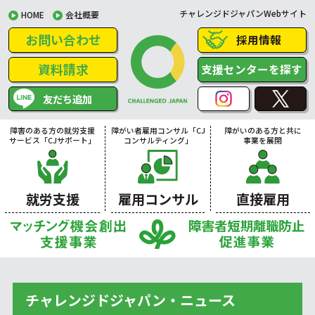
チャレンジドジャパンWebサイト
HOME
会社概要
お問い合わせ
採用情報
資料請求
支援センターを探す
友だち追加
障害のある方の就労支援
障がい者雇用コンサル「CJ
障がいのある方と共に
サービス「CJサポート」
コンサルティング」
事業を展開
就労支援
雇用コンサル
直接雇用
チャレンジドジャパン・ニュース