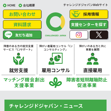
チャレンジドジャパンWebサイト
HOME
会社概要
お問い合わせ
採用情報
資料請求
支援センターを探す
友だち追加
障害のある方の就労支援
障がい者雇用コンサル「CJ
障がいのある方と共に
サービス「CJサポート」
コンサルティング」
事業を展開
就労支援
雇用コンサル
直接雇用
チャレンジドジャパン・ニュース