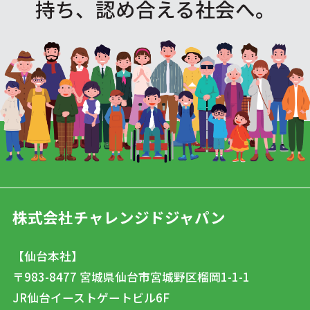
持ち、認め合える社会へ。
株式会社チャレンジドジャパン
【仙台本社】
〒983-8477
宮城県仙台市宮城野区榴岡1-1-1
JR仙台イーストゲートビル6F