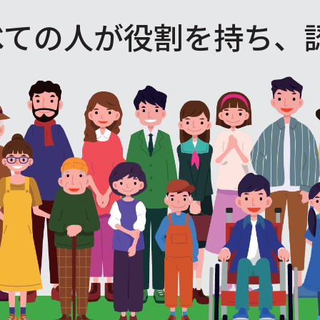
べての人が役割を
持ち、