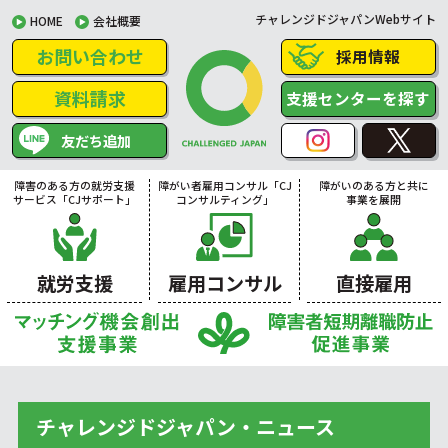
チャレンジドジャパンWebサイト
HOME
会社概要
お問い合わせ
採用情報
資料請求
支援センターを探す
友だち追加
障害のある方の就労支援
障がい者雇用コンサル「CJ
障がいのある方と共に
サービス「CJサポート」
コンサルティング」
事業を展開
就労支援
雇用コンサル
直接雇用
チャレンジドジャパン・ニュース