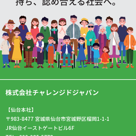
持ち、認め合える社会へ。
株式会社チャレンジドジャパン
【仙台本社】
〒983-8477
宮城県仙台市宮城野区榴岡1-1-1
JR仙台イーストゲートビル6F