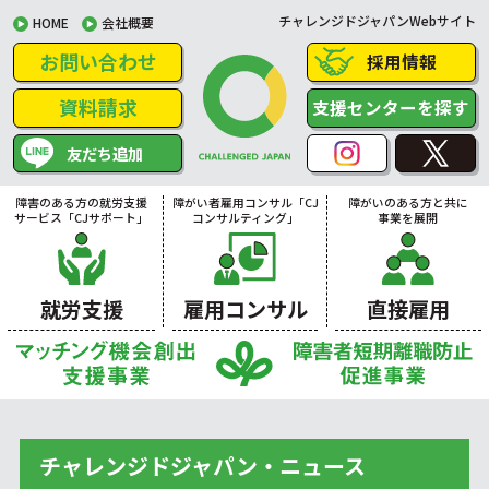
チャレンジドジャパンWebサイト
HOME
会社概要
お問い合わせ
採用情報
資料請求
支援センターを探す
友だち追加
障害のある方の就労支援
障がい者雇用コンサル「CJ
障がいのある方と共に
サービス「CJサポート」
コンサルティング」
事業を展開
就労支援
雇用コンサル
直接雇用
チャレンジドジャパン・ニュース