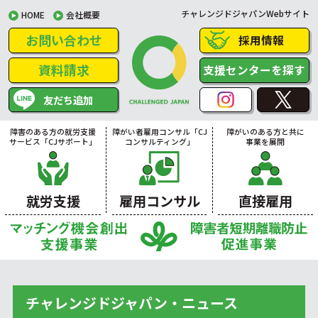
チャレンジドジャパンWebサイト
HOME
会社概要
お問い合わせ
採用情報
資料請求
支援センターを探す
友だち追加
障害のある方の就労支援
障がい者雇用コンサル「CJ
障がいのある方と共に
サービス「CJサポート」
コンサルティング」
事業を展開
就労支援
雇用コンサル
直接雇用
チャレンジドジャパン・ニュース