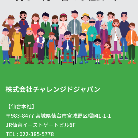
株式会社チャレンジドジャパン
【仙台本社】
〒983-8477
宮城県仙台市宮城野区榴岡1-1-1
JR仙台イーストゲートビル6F
TEL : 022-385-5778