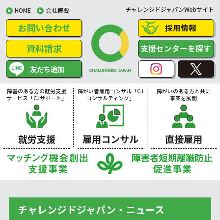
チャレンジドジャパンWebサイト
HOME
会社概要
お問い合わせ
採用情報
資料請求
支援センターを探す
友だち追加
障害のある方の就労支援
障がい者雇用コンサル「CJ
障がいのある方と共に
サービス「CJサポート」
コンサルティング」
事業を展開
就労支援
雇用コンサル
直接雇用
チャレンジドジャパン・ニュース