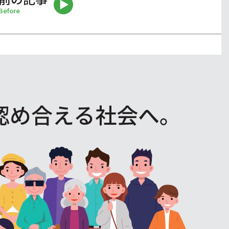
Before
認め合える社会へ。