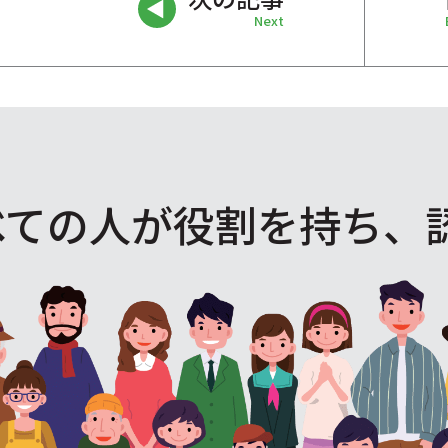
Next
べての人が役割を
持ち、