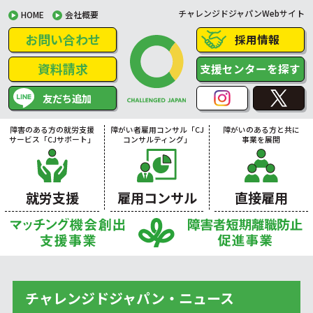
チャレンジドジャパンWebサイト
HOME
会社概要
お問い合わせ
採用情報
資料請求
支援センターを探す
友だち追加
障害のある方の就労支援
障がい者雇用コンサル「CJ
障がいのある方と共に
サービス「CJサポート」
コンサルティング」
事業を展開
就労支援
雇用コンサル
直接雇用
チャレンジドジャパン・ニュース