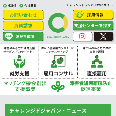
チャレンジドジャパンWebサイト
HOME
会社概要
お問い合わせ
採用情報
資料請求
支援センターを探す
友だち追加
障害のある方の就労支援
障がい者雇用コンサル「CJ
障がいのある方と共に
サービス「CJサポート」
コンサルティング」
事業を展開
就労支援
雇用コンサル
直接雇用
チャレンジドジャパン・ニュース