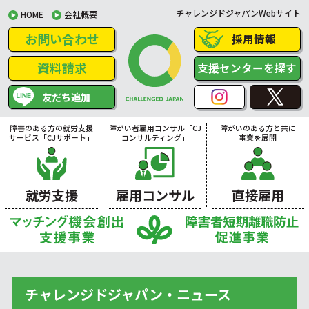
チャレンジドジャパンWebサイト
HOME
会社概要
お問い合わせ
採用情報
資料請求
支援センターを探す
友だち追加
障害のある方の就労支援
障がい者雇用コンサル「CJ
障がいのある方と共に
サービス「CJサポート」
コンサルティング」
事業を展開
就労支援
雇用コンサル
直接雇用
チャレンジドジャパン・ニュース