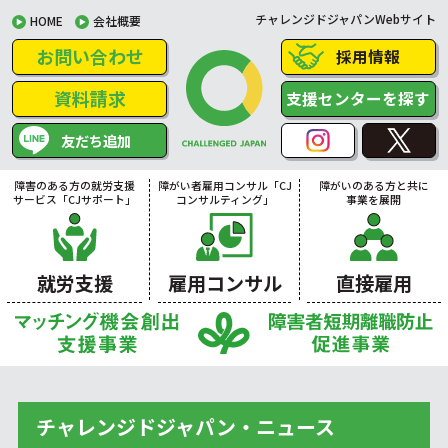
チャレンジドジャパンWebサイト
HOME
会社概要
お問い合わせ
採用情報
資料請求
支援センターを探す
友だち追加
障害のある方の就労支援
障がい者雇用コンサル「CJ
障がいのある方と共に
サービス「CJサポート」
コンサルティング」
事業を展開
就労支援
雇用コンサル
直接雇用
チャレンジドジャパン・ニュース