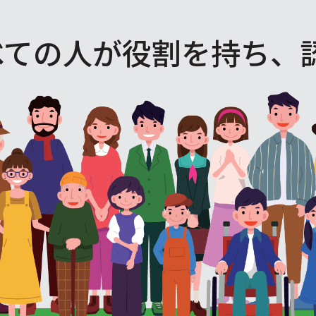
べての人が役割を
持ち、