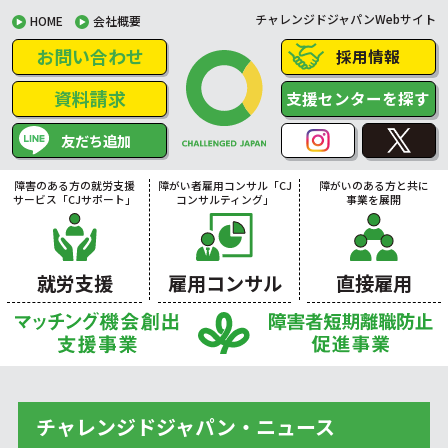
チャレンジドジャパンWebサイト
HOME
会社概要
お問い合わせ
採用情報
資料請求
支援センターを探す
友だち追加
障害のある方の就労支援
障がい者雇用コンサル「CJ
障がいのある方と共に
サービス「CJサポート」
コンサルティング」
事業を展開
就労支援
雇用コンサル
直接雇用
チャレンジドジャパン・ニュース