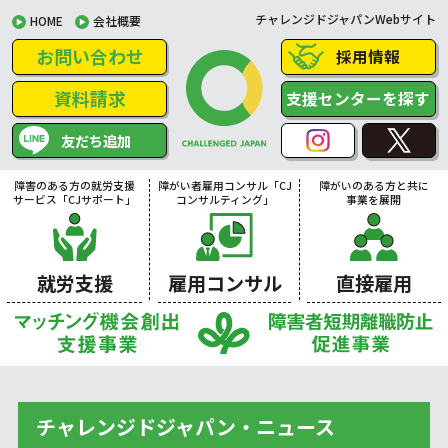
チャレンジドジャパンWebサイト
HOME
会社概要
お問い合わせ
採用情報
資料請求
支援センターを探す
友だち追加
障害のある方の就労支援
障がい者雇用コンサル「CJ
障がいのある方と共に
サービス「CJサポート」
コンサルティング」
事業を展開
就労支援
雇用コンサル
直接雇用
チャレンジドジャパン・ニュース